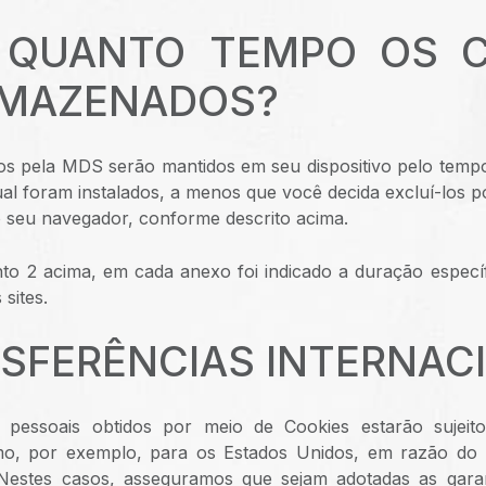
R QUANTO TEMPO OS C
RMAZENADOS?
dos pela MDS serão mantidos em seu dispositivo pelo temp
qual foram instalados, a menos que você decida excluí-los 
 seu navegador, conforme descrito acima.
to 2 acima, em cada anexo foi indicado a duração especí
 sites.
NSFERÊNCIAS INTERNAC
pessoais obtidos por meio de Cookies estarão sujeito
omo, por exemplo, para os Estados Unidos, em razão do
 Nestes casos, asseguramos que sejam adotadas as garan