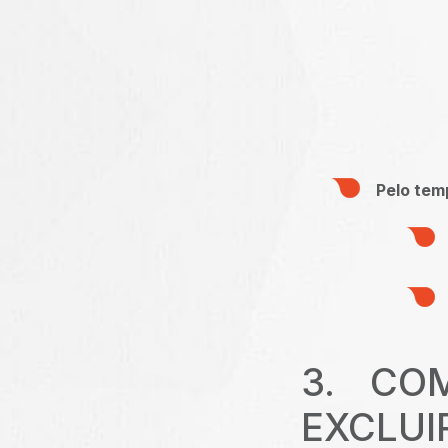
Pelo te
3. CO
EXCLUI