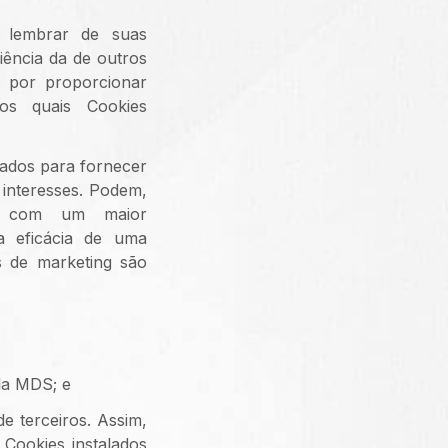
 lembrar de suas
iência da de outros
s por proporcionar
dos quais Cookies
zados para fornecer
 interesses. Podem,
ade com um maior
a eficácia de uma
s de marketing são
la MDS; e
e terceiros. Assim,
Cookies instalados