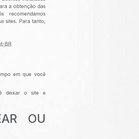
Para a obtenção das
nós recomendamos
s sites. Para tanto,
pt-BR
empo em que você
 deixar o site e
EAR OU