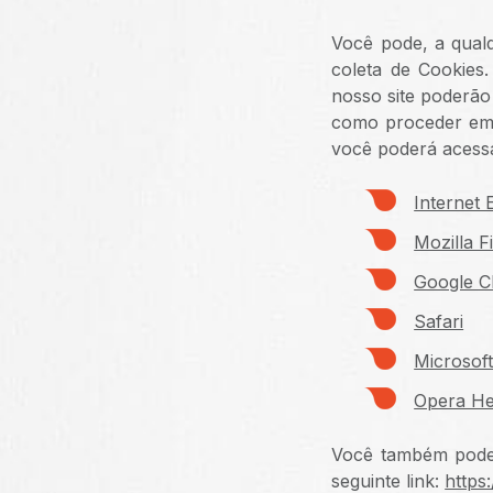
Você pode, a qual
coleta de Cookies.
nosso site poderão
como proceder em 
você poderá acessa
Internet 
Mozilla F
Google 
Safari
Microsof
Opera He
Você também pode o
seguinte link:
https