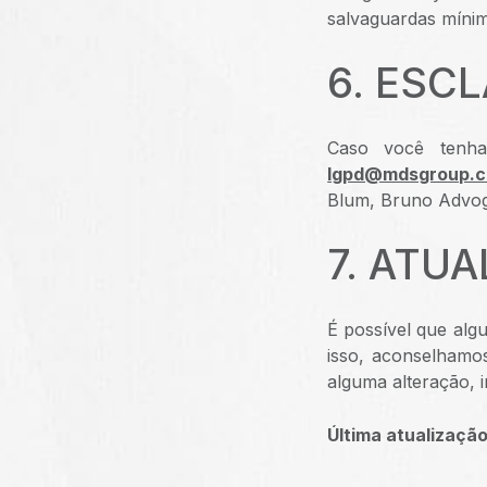
salvaguardas míni
6. ESC
Caso você tenha
lgpd@mdsgroup.
Blum, Bruno Advog
7. ATU
É possível que algu
isso, aconselhamo
alguma alteração, i
Última atualizaçã