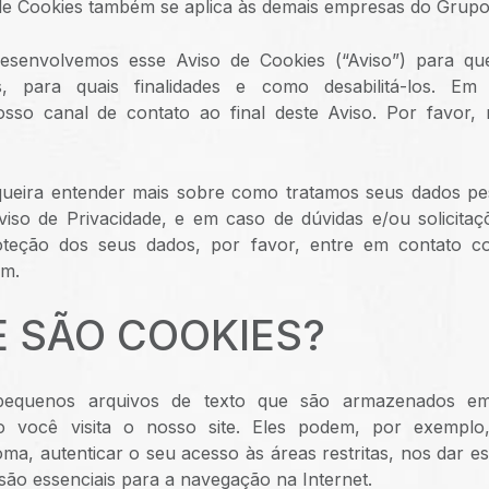
 de Cookies também se aplica às demais empresas do Grup
esenvolvemos esse Aviso de Cookies (“Aviso”) para qu
os, para quais finalidades e como desabilitá-los. Em
nosso canal de contato ao final deste Aviso. Por favor,
queira entender mais sobre como tratamos seus dados pes
viso de Privacidade, e em caso de dúvidas e/ou solicita
oteção dos seus dados, por favor, entre em contato c
m.
UE SÃO COOKIES?
equenos arquivos de texto que são armazenados em 
do você visita o nosso site. Eles podem, por exemplo
oma, autenticar o seu acesso às áreas restritas, nos dar es
são essenciais para a navegação na Internet.